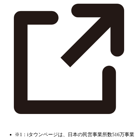
※1：iタウンページは、日本の民営事業所数516万事業