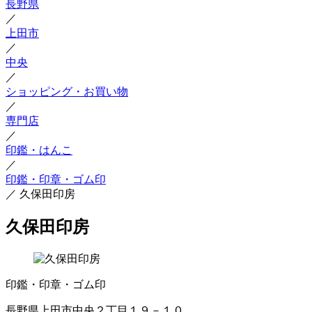
長野県
／
上田市
／
中央
／
ショッピング・お買い物
／
専門店
／
印鑑・はんこ
／
印鑑・印章・ゴム印
／
久保田印房
久保田印房
印鑑・印章・ゴム印
長野県上田市中央２丁目１９－１０