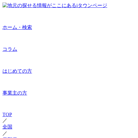
ホーム・検索
コラム
はじめての方
事業主の方
TOP
／
全国
／