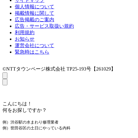
サイトマップ
個人情報について
掲載情報に関して
広告掲載のご案内
広告・サービス取扱い規約
利用規約
お知らせ
運営会社について
緊急時はこちら
©NTTタウンページ株式会社 TP25-193号【261029】
こんにちは！
何をお探しですか？
例）渋谷駅の水まわり修理業者
例）世田谷区の土日にやっている内科