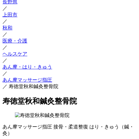
長野県
／
上田市
／
秋和
／
医療・介護
／
ヘルスケア
／
あん摩・はり・きゅう
／
あん摩マッサージ指圧
／
寿徳堂秋和鍼灸整骨院
寿徳堂秋和鍼灸整骨院
あん摩マッサージ指圧
接骨・柔道整復
はり・きゅう（鍼・
灸）