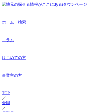
ホーム・検索
コラム
はじめての方
事業主の方
TOP
／
全国
／