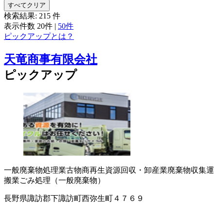
すべてクリア
検索結果:
215
件
表示件数
20件
|
50件
ピックアップとは？
天竜商事有限会社
ピックアップ
一般廃棄物処理業
古物商
再生資源回収・卸
産業廃棄物収集運
搬業
ごみ処理（一般廃棄物）
長野県諏訪郡下諏訪町西弥生町４７６９