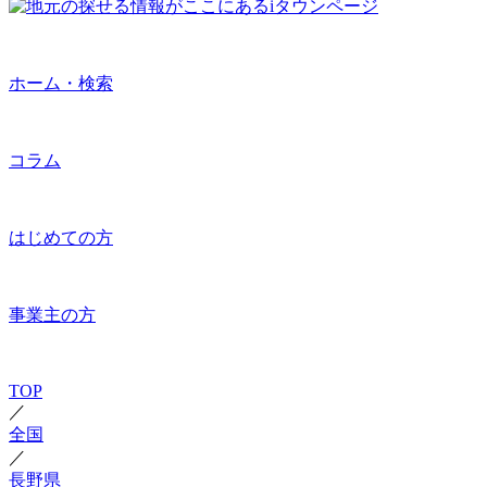
ホーム・検索
コラム
はじめての方
事業主の方
TOP
／
全国
／
長野県