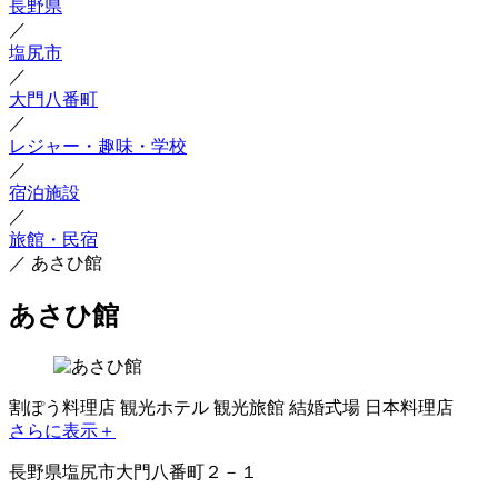
長野県
／
塩尻市
／
大門八番町
／
レジャー・趣味・学校
／
宿泊施設
／
旅館・民宿
／
あさひ館
あさひ館
割ぽう料理店
観光ホテル
観光旅館
結婚式場
日本料理店
さらに表示＋
長野県塩尻市大門八番町２－１