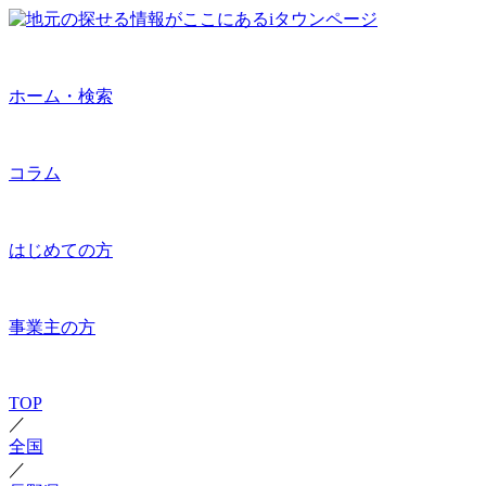
ホーム・検索
コラム
はじめての方
事業主の方
TOP
／
全国
／