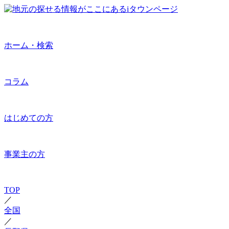
ホーム・検索
コラム
はじめての方
事業主の方
TOP
／
全国
／