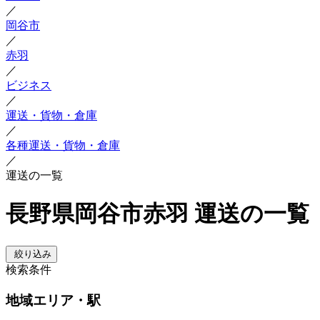
／
岡谷市
／
赤羽
／
ビジネス
／
運送・貨物・倉庫
／
各種運送・貨物・倉庫
／
運送の一覧
長野県岡谷市赤羽 運送の一覧
絞り込み
検索条件
地域
エリア・駅