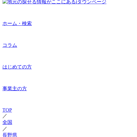
ホーム・検索
コラム
はじめての方
事業主の方
TOP
／
全国
／
長野県