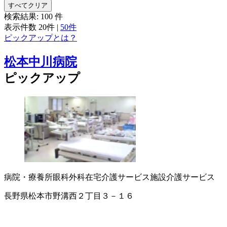
すべてクリア
検索結果:
100
件
表示件数
20件
|
50件
ピックアップとは？
松本中川病院
ピックアップ
病院・療養所
眼科
外科
在宅介護サービス
施設介護サービス
長野県松本市野溝西２丁目３－１６