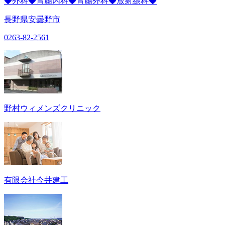
◆外科◆胃腸内科◆胃腸外科◆放射線科◆
長野県安曇野市
0263-82-2561
野村ウィメンズクリニック
有限会社今井建工