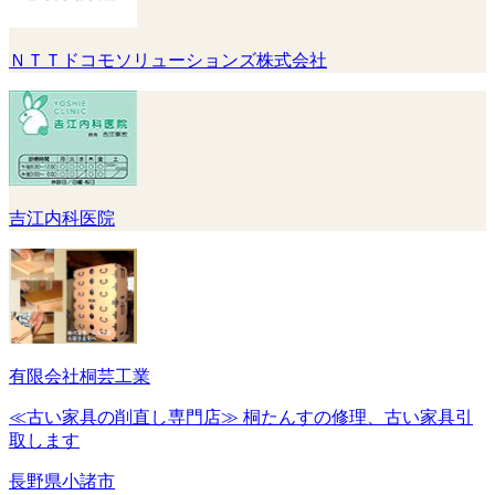
ＮＴＴドコモソリューションズ株式会社
吉江内科医院
有限会社桐芸工業
≪古い家具の削直し専門店≫ 桐たんすの修理、古い家具引
取します
長野県小諸市