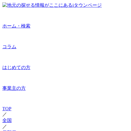
ホーム・検索
コラム
はじめての方
事業主の方
TOP
／
全国
／