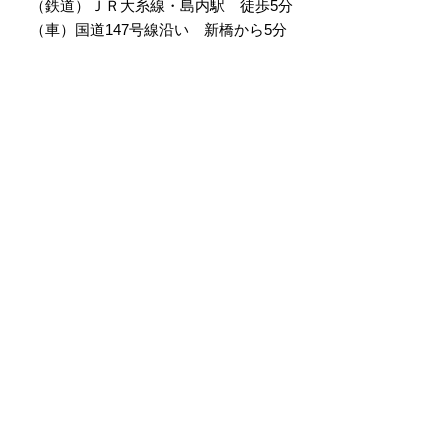
（鉄道）ＪＲ大糸線・島内駅 徒歩5分
（車）国道147号線沿い 新橋から5分