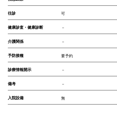
往診
可
健康診査・健康診断
－
介護関係
－
予防接種
要予約
診療情報開示
－
備考
－
入院設備
無