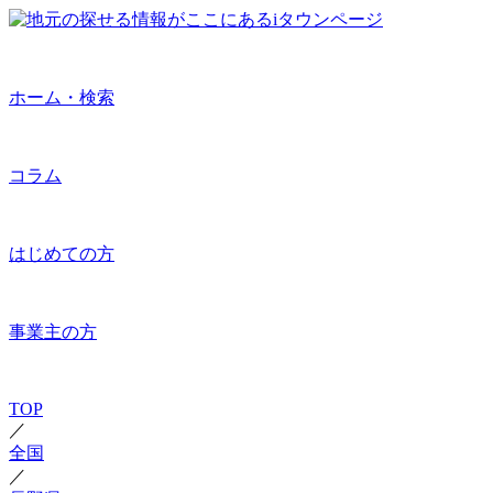
ホーム・検索
コラム
はじめての方
事業主の方
TOP
／
全国
／