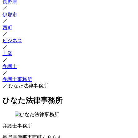
長野県
／
伊那市
／
西町
／
ビジネス
／
士業
／
弁護士
／
弁護士事務所
／
ひなた法律事務所
ひなた法律事務所
弁護士事務所
長野県伊那市西町４８６４