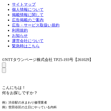
サイトマップ
個人情報について
掲載情報に関して
広告掲載のご案内
広告・サービス取扱い規約
利用規約
お知らせ
運営会社について
緊急時はこちら
©NTTタウンページ株式会社 TP25-193号【261029】
こんにちは！
何をお探しですか？
例）渋谷駅の水まわり修理業者
例）世田谷区の土日にやっている内科