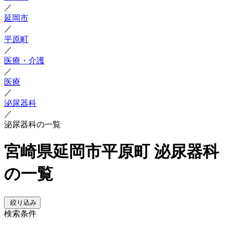
／
延岡市
／
平原町
／
医療・介護
／
医療
／
泌尿器科
／
泌尿器科の一覧
宮崎県延岡市平原町 泌尿器科
の一覧
絞り込み
検索条件