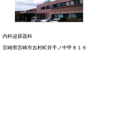
内科
泌尿器科
宮崎県宮崎市吉村町井手ノ中甲８１６