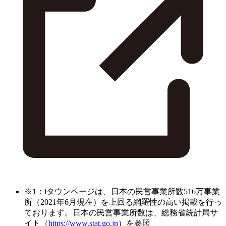
※1：iタウンページは、日本の民営事業所数516万事業
所（2021年6月現在）を上回る網羅性の高い掲載を行っ
ております。日本の民営事業所数は、総務省統計局サ
イト（
https://www.stat.go.jp
）を参照