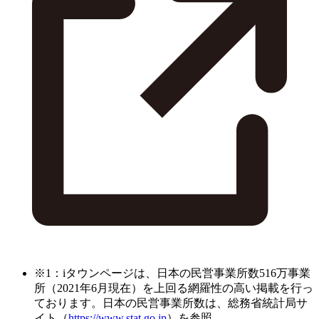
※1：iタウンページは、日本の民営事業所数516万事業
所（2021年6月現在）を上回る網羅性の高い掲載を行っ
ております。日本の民営事業所数は、総務省統計局サ
イト（
https://www.stat.go.jp
）を参照