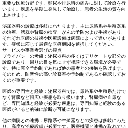
重要な医療分野です。頻尿や排尿時の痛みに対して診療を行
います。疾患を早期に発見して治療し、患者の生活の質を向
上させます。
泌尿器科の診療は多岐にわたります。主に尿路系や生殖器系
の治療、膀胱や腎臓の検査、がんの予防および手術があり、
それぞれ医師の技術や医療設備は病院によって違いがありま
す。症状に応じて最適な医療機関を選択してください。
サービスや事業者選びの観点
プライバシーの考慮：泌尿器科の多くはデリケートな部分の
診療であり、周りの目を気にせず相談できる環境が必要で
す。特に完全予約制であれば他の患者との接触を防げます。
そのため、防音性の高い診察室や予約制であるか確認してお
くのが重要です。
医師の専門性と経験：泌尿器科では、尿路系や生殖系だけで
なく腎臓など幅広い疾患を取り扱います。腎臓病や血尿な
ど、専門知識と経験が必要な疾患は、専門知識と経験のある
医師がいると的確に診断が可能になります。
他の病院との連携：尿路系や生殖器などの疾患は多岐にわた
り、高度な治療設備が必要です。医療機関と連携が取れてい