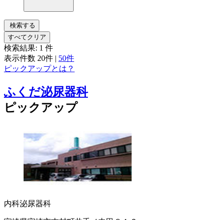
検索する
すべてクリア
検索結果:
1
件
表示件数
20件
|
50件
ピックアップとは？
ふくだ泌尿器科
ピックアップ
内科
泌尿器科