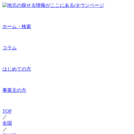
ホーム・検索
コラム
はじめての方
事業主の方
TOP
／
全国
／