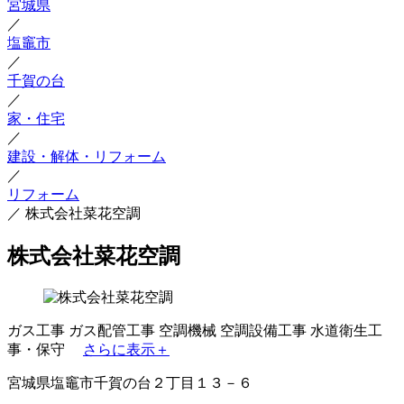
宮城県
／
塩竈市
／
千賀の台
／
家・住宅
／
建設・解体・リフォーム
／
リフォーム
／
株式会社菜花空調
株式会社菜花空調
ガス工事
ガス配管工事
空調機械
空調設備工事
水道衛生工
事・保守
さらに表示＋
宮城県塩竈市千賀の台２丁目１３－６