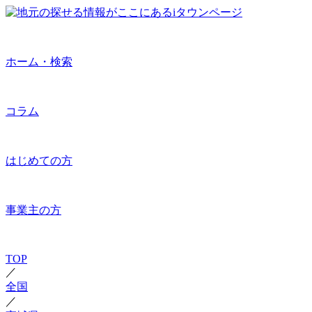
ホーム・検索
コラム
はじめての方
事業主の方
TOP
／
全国
／