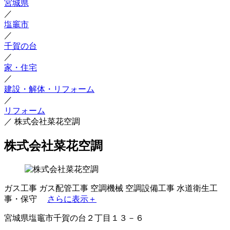
宮城県
／
塩竈市
／
千賀の台
／
家・住宅
／
建設・解体・リフォーム
／
リフォーム
／
株式会社菜花空調
株式会社菜花空調
ガス工事
ガス配管工事
空調機械
空調設備工事
水道衛生工
事・保守
さらに表示＋
宮城県塩竈市千賀の台２丁目１３－６