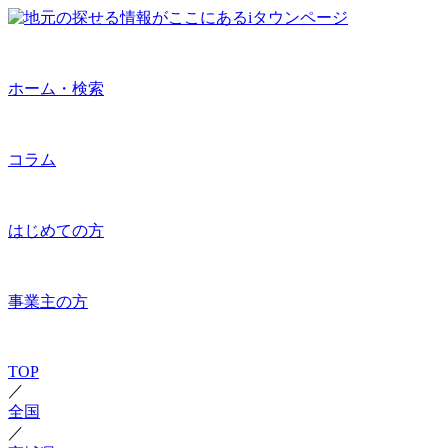
ホーム・検索
コラム
はじめての方
事業主の方
TOP
／
全国
／