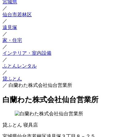
宮城県
／
仙台市若林区
／
遠見塚
／
家・住宅
／
インテリア・室内設備
／
ふとんレンタル
／
貸ふとん
／
白蘭わた株式会社仙台営業所
白蘭わた株式会社仙台営業所
貸ふとん
寝具店
宮城県仙台市若林区遠見塚３丁目８－２５