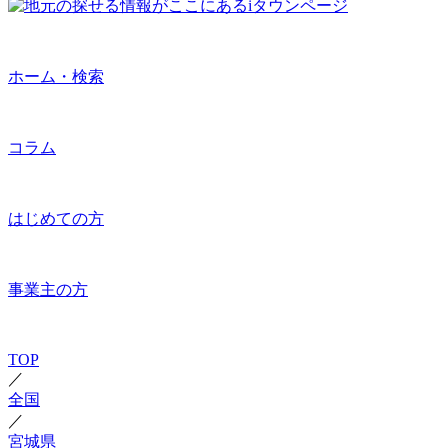
ホーム・検索
コラム
はじめての方
事業主の方
TOP
／
全国
／
宮城県