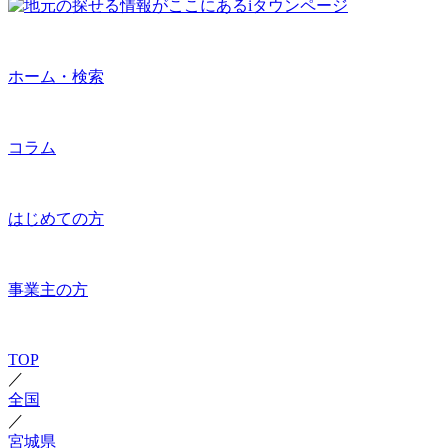
ホーム・検索
コラム
はじめての方
事業主の方
TOP
／
全国
／
宮城県