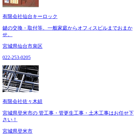
有限会社仙台キーロック
鍵の交換・取付等。一般家庭からオフィスビルまでおまか
せ。
宮城県仙台市泉区
022-253-0205
有限会社佐々木組
宮城県登米市の 管工事・管更生工事・土木工事はお任せ下
さい！
宮城県登米市