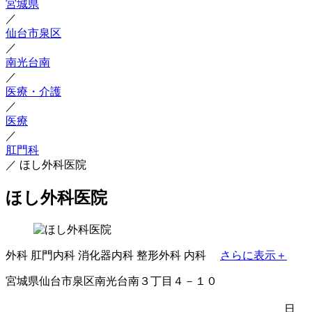
宮城県
／
仙台市泉区
／
南光台南
／
医療・介護
／
医療
／
肛門科
／
ほし外科医院
ほし外科医院
外科
肛門内科
消化器内科
整形外科
内科
さらに表示＋
宮城県仙台市泉区南光台南３丁目４－１０
日