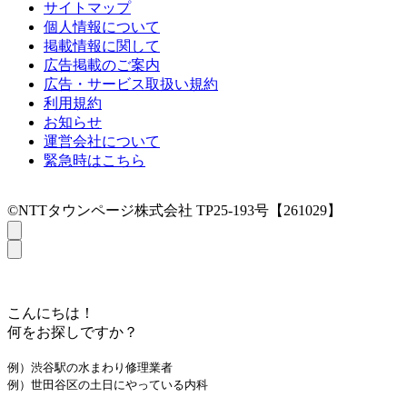
サイトマップ
個人情報について
掲載情報に関して
広告掲載のご案内
広告・サービス取扱い規約
利用規約
お知らせ
運営会社について
緊急時はこちら
©NTTタウンページ株式会社 TP25-193号【261029】
こんにちは！
何をお探しですか？
例）渋谷駅の水まわり修理業者
例）世田谷区の土日にやっている内科