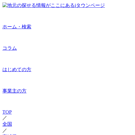
ホーム・検索
コラム
はじめての方
事業主の方
TOP
／
全国
／