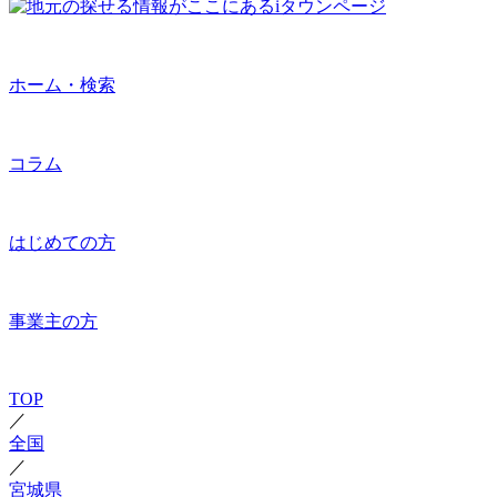
ホーム・検索
コラム
はじめての方
事業主の方
TOP
／
全国
／
宮城県