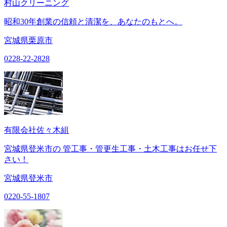
村山クリーニング
昭和30年創業の信頼と清潔を、あなたのもとへ。
宮城県栗原市
0228-22-2828
有限会社佐々木組
宮城県登米市の 管工事・管更生工事・土木工事はお任せ下
さい！
宮城県登米市
0220-55-1807