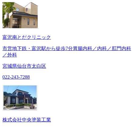
富沢南とだクリニック
市営地下鉄・富沢駅から徒歩7分胃腸内科／内科／肛門内科
／外科
宮城県仙台市太白区
022-243-7288
株式会社中央塗装工業