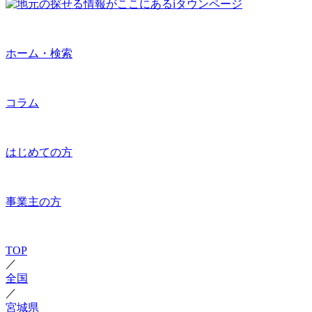
ホーム・検索
コラム
はじめての方
事業主の方
TOP
／
全国
／
宮城県