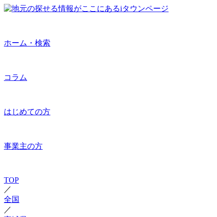
ホーム・検索
コラム
はじめての方
事業主の方
TOP
／
全国
／