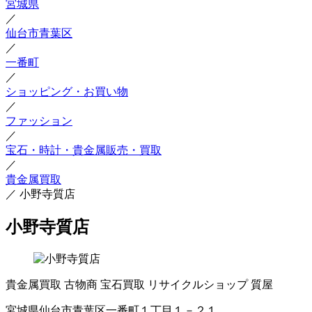
宮城県
／
仙台市青葉区
／
一番町
／
ショッピング・お買い物
／
ファッション
／
宝石・時計・貴金属販売・買取
／
貴金属買取
／
小野寺質店
小野寺質店
貴金属買取
古物商
宝石買取
リサイクルショップ
質屋
宮城県仙台市青葉区一番町１丁目１－２１