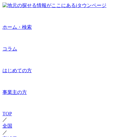
ホーム・検索
コラム
はじめての方
事業主の方
TOP
／
全国
／