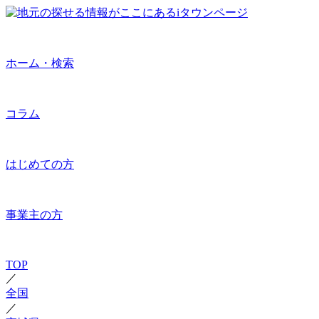
ホーム・検索
コラム
はじめての方
事業主の方
TOP
／
全国
／