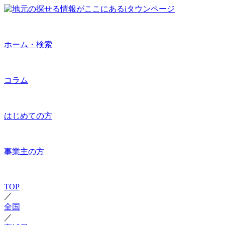
ホーム・検索
コラム
はじめての方
事業主の方
TOP
／
全国
／