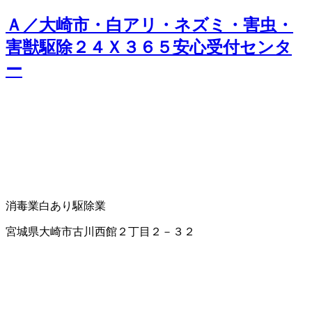
Ａ／大崎市・白アリ・ネズミ・害虫・
害獣駆除２４Ｘ３６５安心受付センタ
ー
消毒業
白あり駆除業
宮城県大崎市古川西館２丁目２－３２