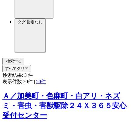
タグ
指定なし
検索する
すべてクリア
検索結果:
3
件
表示件数
20件
|
50件
Ａ／加美町・色麻町・白アリ・ネズ
ミ・害虫・害獣駆除２４Ｘ３６５安心
受付センター