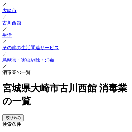
／
大崎市
／
古川西館
／
生活
／
その他の生活関連サービス
／
鳥獣害・害虫駆除・消毒
／
消毒業の一覧
宮城県大崎市古川西館 消毒業
の一覧
絞り込み
検索条件