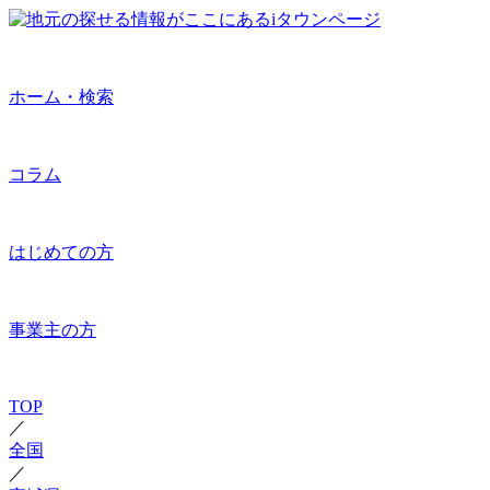
ホーム・検索
コラム
はじめての方
事業主の方
TOP
／
全国
／