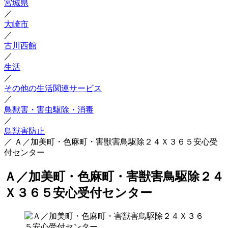
宮城県
／
大崎市
／
古川西館
／
生活
／
その他の生活関連サービス
／
鳥獣害・害虫駆除・消毒
／
鳥獣害防止
／
Ａ／加美町・色麻町・害獣害鳥駆除２４Ｘ３６５安心受
付センター
Ａ／加美町・色麻町・害獣害鳥駆除２４
Ｘ３６５安心受付センター