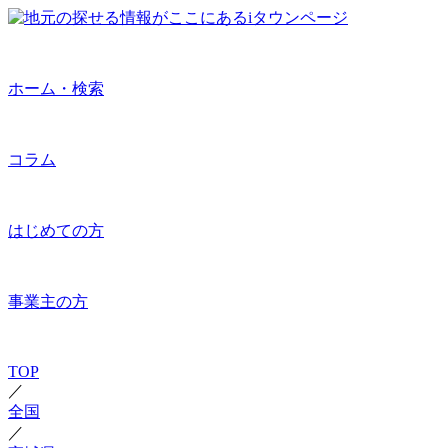
ホーム・検索
コラム
はじめての方
事業主の方
TOP
／
全国
／