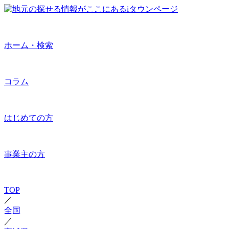
ホーム・検索
コラム
はじめての方
事業主の方
TOP
／
全国
／