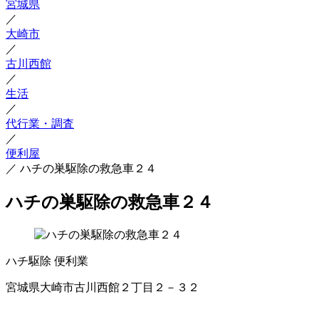
宮城県
／
大崎市
／
古川西館
／
生活
／
代行業・調査
／
便利屋
／
ハチの巣駆除の救急車２４
ハチの巣駆除の救急車２４
ハチ駆除
便利業
宮城県大崎市古川西館２丁目２－３２