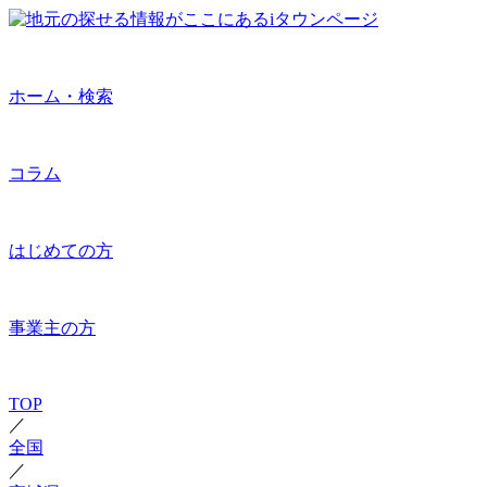
ホーム・検索
コラム
はじめての方
事業主の方
TOP
／
全国
／