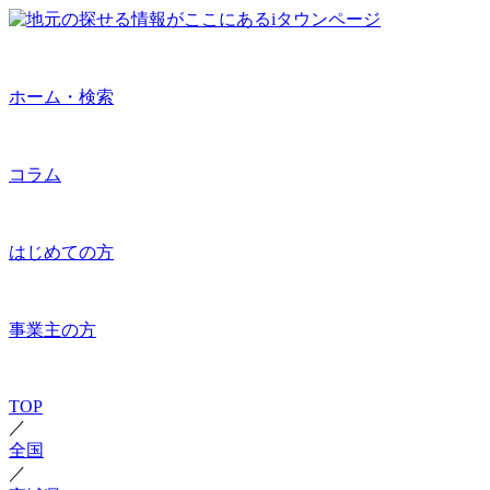
ホーム・検索
コラム
はじめての方
事業主の方
TOP
／
全国
／