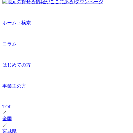
ホーム・検索
コラム
はじめての方
事業主の方
TOP
／
全国
／
宮城県