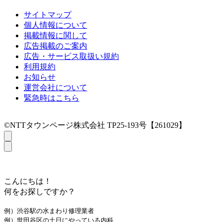
サイトマップ
個人情報について
掲載情報に関して
広告掲載のご案内
広告・サービス取扱い規約
利用規約
お知らせ
運営会社について
緊急時はこちら
©NTTタウンページ株式会社 TP25-193号【261029】
こんにちは！
何をお探しですか？
例）渋谷駅の水まわり修理業者
例）世田谷区の土日にやっている内科