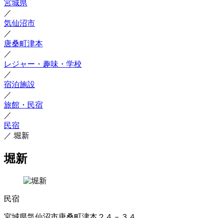
宮城県
／
気仙沼市
／
唐桑町津本
／
レジャー・趣味・学校
／
宿泊施設
／
旅館・民宿
／
民宿
／
堀新
堀新
民宿
宮城県気仙沼市唐桑町津本２４－３４