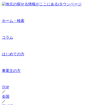
ホーム・検索
コラム
はじめての方
事業主の方
TOP
／
全国
／