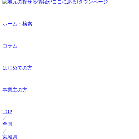
ホーム・検索
コラム
はじめての方
事業主の方
TOP
／
全国
／
宮城県