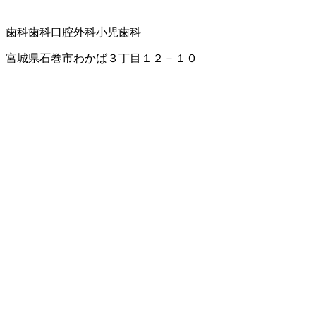
歯科
歯科口腔外科
小児歯科
宮城県石巻市わかば３丁目１２－１０