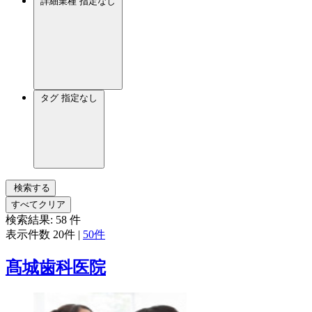
詳細業種
指定なし
タグ
指定なし
検索する
すべてクリア
検索結果:
58
件
表示件数
20件
|
50件
髙城歯科医院