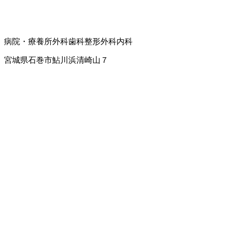
病院・療養所
外科
歯科
整形外科
内科
宮城県石巻市鮎川浜清崎山７