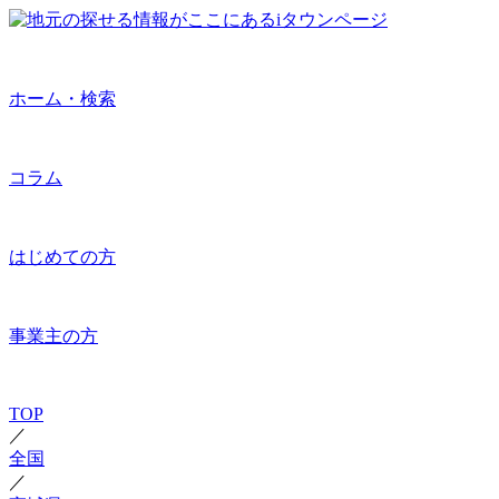
ホーム・検索
コラム
はじめての方
事業主の方
TOP
／
全国
／