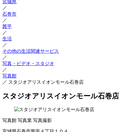
宮城県
／
石巻市
／
茜平
／
生活
／
その他の生活関連サービス
／
写真・ビデオ・スタジオ
／
写真館
／
スタジオアリスイオンモール石巻店
スタジオアリスイオンモール石巻店
写真館
写真業
写真撮影
宮城県石巻市茜平４丁目１０４