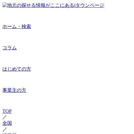
ホーム・検索
コラム
はじめての方
事業主の方
TOP
／
全国
／