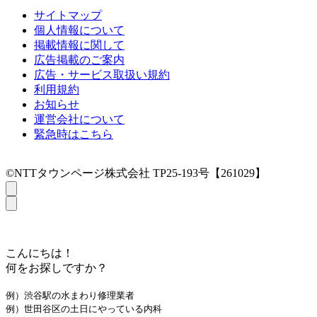
サイトマップ
個人情報について
掲載情報に関して
広告掲載のご案内
広告・サービス取扱い規約
利用規約
お知らせ
運営会社について
緊急時はこちら
©NTTタウンページ株式会社 TP25-193号【261029】
こんにちは！
何をお探しですか？
例）渋谷駅の水まわり修理業者
例）世田谷区の土日にやっている内科