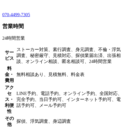
070-4499-7305
営業時間
24時間営業
ストーカー対策、素行調査、身元調査、不倫・浮気
サー
調査、秘密厳守、見積対応、探偵業届出済、出張相
ビス
談、オンライン相談、匿名相談可、24時間営業
料
金・
無料相談あり、見積無料、料金表
費用
アク
セ
LINE予約、電話予約、オンライン予約、全国対応、
ス・
完全予約、当日予約可、インターネット予約可、電
利便
話予約可、メール予約可
性
その
探偵、浮気調査、身辺調査
他