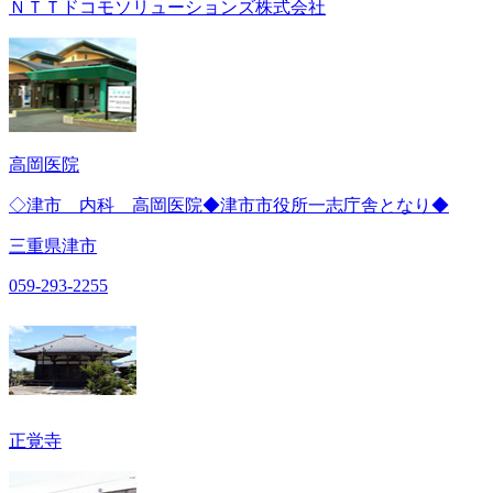
ＮＴＴドコモソリューションズ株式会社
高岡医院
◇津市 内科 高岡医院◆津市市役所一志庁舎となり◆
三重県津市
059-293-2255
正覚寺