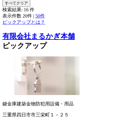
すべてクリア
検索結果:
16
件
表示件数
20件
|
50件
ピックアップとは？
有限会社まるかぎ本舗
ピックアップ
鍵
金庫
建築金物
防犯用設備・用品
三重県四日市市三栄町１－２５