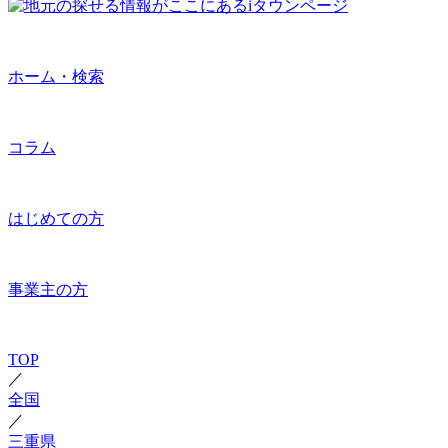
ホーム・検索
コラム
はじめての方
事業主の方
TOP
／
全国
／
三重県