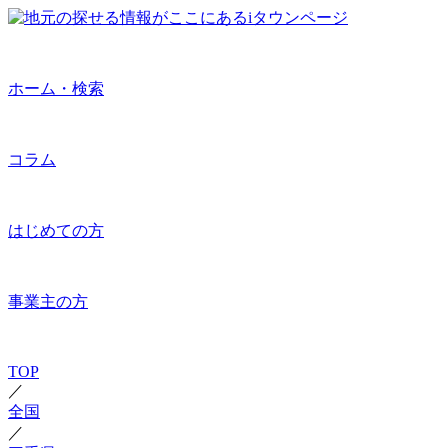
ホーム・検索
コラム
はじめての方
事業主の方
TOP
／
全国
／