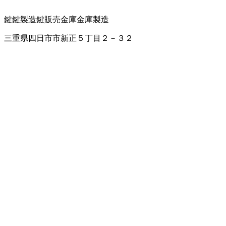
鍵
鍵製造
鍵販売
金庫
金庫製造
三重県四日市市新正５丁目２－３２