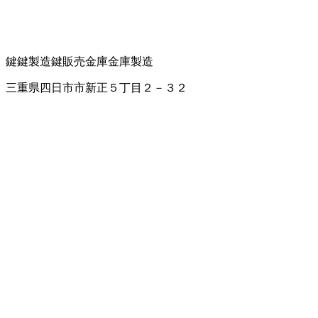
鍵
鍵製造
鍵販売
金庫
金庫製造
三重県四日市市新正５丁目２－３２