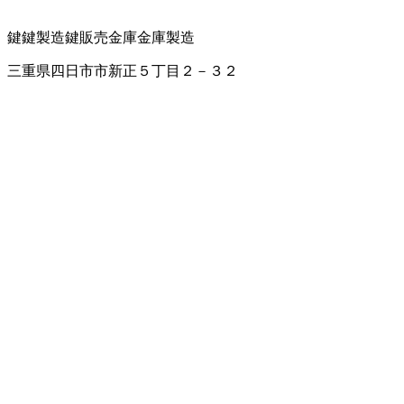
鍵
鍵製造
鍵販売
金庫
金庫製造
三重県四日市市新正５丁目２－３２