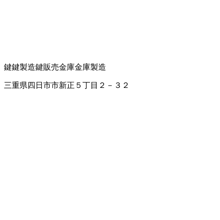
鍵
鍵製造
鍵販売
金庫
金庫製造
三重県四日市市新正５丁目２－３２