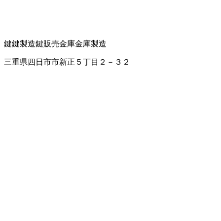
鍵
鍵製造
鍵販売
金庫
金庫製造
三重県四日市市新正５丁目２－３２