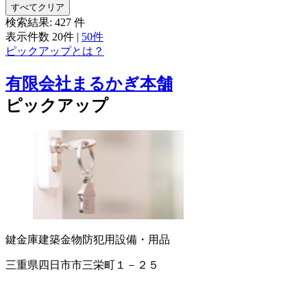
すべてクリア
検索結果:
427
件
表示件数
20件
|
50件
ピックアップとは？
有限会社まるかぎ本舗
ピックアップ
鍵
金庫
建築金物
防犯用設備・用品
三重県四日市市三栄町１－２５