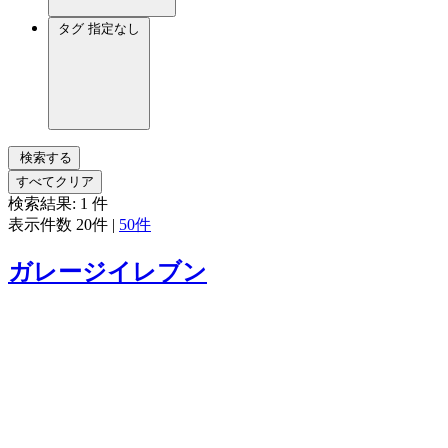
タグ
指定なし
検索する
すべてクリア
検索結果:
1
件
表示件数
20件
|
50件
ガレージイレブン