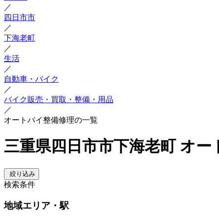
／
四日市市
／
下海老町
／
生活
／
自動車・バイク
／
バイク販売・買取・整備・用品
／
オートバイ整備修理の一覧
三重県四日市市下海老町 オー
絞り込み
検索条件
地域
エリア・駅