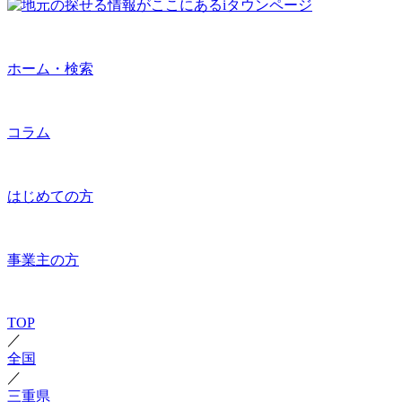
ホーム・検索
コラム
はじめての方
事業主の方
TOP
／
全国
／
三重県