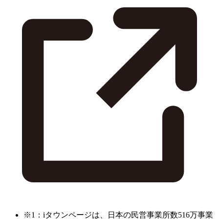
※1：iタウンページは、日本の民営事業所数516万事業